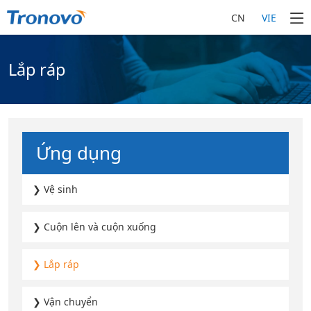
CN
VIE
Lắp ráp
Ứng dụng
❯ Vệ sinh
❯ Cuộn lên và cuộn xuống
❯ Lắp ráp
❯ Vận chuyển