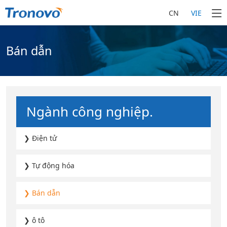
CN
VIE
Bán dẫn
Ngành công nghiệp.
❯ Điện tử
❯ Tự động hóa
❯ Bán dẫn
❯ ô tô