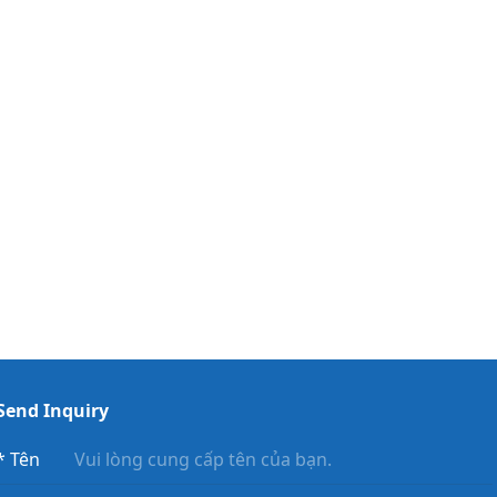
Send Inquiry
*
Tên