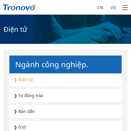
CN
VIE
Điện tử
Ngành công nghiệp.
❯ Điện tử
❯ Tự động hóa
❯ Bán dẫn
❯ ô tô