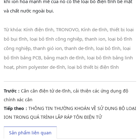
khí ion hóa mạnh mẽ của nó có thể loại bỏ điện tĩnh bề mặt
và chất nước ngoài bụi.
Từ khóa: Kính điện tĩnh, TRONOVO, Kính de-tĩnh, thiết bị loại
bỏ bụi tĩnh, loại bỏ tĩnh công nghiệp, thanh ion, loại bỏ tĩnh
công nghiệp, thanh gió ion, thanh de-tĩnh, loại bỏ tĩnh, loại
bỏ tĩnh bảng PCB, bảng mạch de-tĩnh, loại bỏ tĩnh bảng linh
hoạt, phim polyester de-tĩnh, loại bỏ thiết bị điện tĩnh
Trước：
Cân cân điện tử de-tĩnh, cải thiện các ứng dụng độ
chính xác cân
Tiếp theo：
THÔNG TIN THƯỜNG KHOÁN VỀ SỬ DỤNG BỘ LOẠI
ION TRONG QUÁ TRÌNH LẮP RÁP TÔN ĐIỆN TỬ
Sản phẩm liên quan