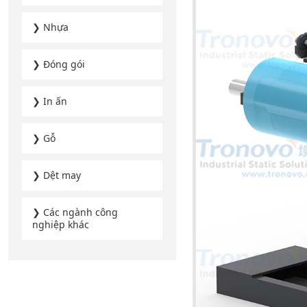
❯ Nhựa
❯ Đóng gói
❯ In ấn
❯ Gỗ
❯ Dệt may
❯ Các ngành công
nghiệp khác