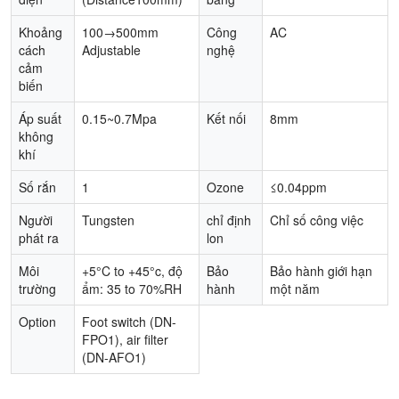
Khoảng
100→500mm
Công
AC
cách
Adjustable
nghệ
cảm
biến
Áp suất
0.15~0.7Mpa
Kết nối
8mm
không
khí
Số rắn
1
Ozone
≤0.04ppm
Người
Tungsten
chỉ định
Chỉ số công việc
phát ra
lon
Môi
+5°C to +45°c, độ
Bảo
Bảo hành giới hạn
trường
ẩm: 35 to 70%RH
hành
một năm
Option
Foot switch (DN-
FPO1), air filter
(DN-AFO1)