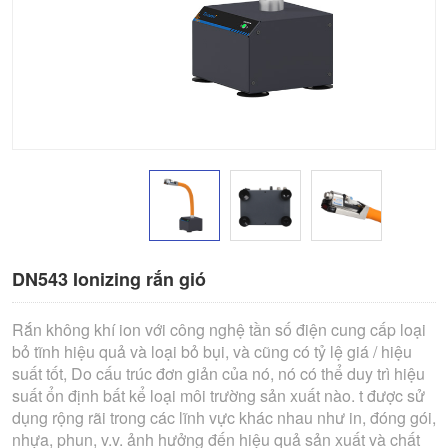
DN543 Ionizing rắn gió
Rắn không khí ion với công nghệ tần số điện cung cấp loại
bỏ tĩnh hiệu quả và loại bỏ bụi, và cũng có tỷ lệ giá / hiệu
suất tốt, Do cấu trúc đơn giản của nó, nó có thể duy trì hiệu
suất ổn định bất kể loại môi trường sản xuất nào. t được sử
dụng rộng rãi trong các lĩnh vực khác nhau như in, đóng gói,
nhựa, phun, v.v. ảnh hưởng đến hiệu quả sản xuất và chất