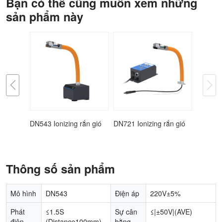
Bạn có thể cũng muốn xem những
sản phẩm này
rắn gió
DN543 Ionizing rắn gió
DN721 Ionizing rắn gió
Thông số sản phẩm
Mô hình
DN543
Điện áp
220V±5%
Phát
≤1.5S
Sự cân
≤|±50V|(AVE)
điện
(Distance100mm)
bằng