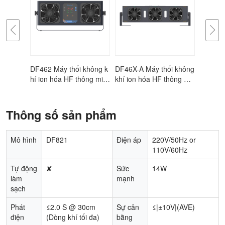
í ion
DF462 Máy thổi không k
DF46X-A Máy thổi không
DF721 Máy 
n
hí ion hóa HF thông min
khí ion hóa HF thông mi
óa máy tín
h
nh
Thông số sản phẩm
Mô hình
DF821
Điện áp
220V/50Hz or
110V/60Hz
Tự động
✘
Sức
14W
làm
mạnh
sạch
Phát
≤2.0 S @ 30cm
Sự cân
≤|±10V|(AVE)
điện
(Dòng khí tối đa)
bằng