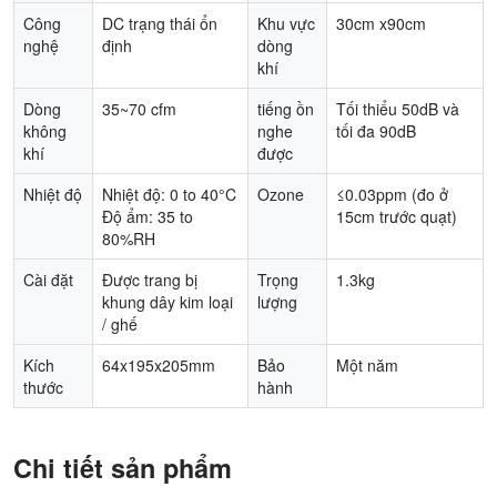
Công
DC trạng thái ổn
Khu vực
30cm x90cm
nghệ
định
dòng
khí
Dòng
35~70 cfm
tiếng ồn
Tối thiểu 50dB và
không
nghe
tối đa 90dB
khí
được
Nhiệt độ
Nhiệt độ: 0 to 40°C
Ozone
≤0.03ppm (đo ở
Độ ẩm: 35 to
15cm trước quạt)
80%RH
Cài đặt
Được trang bị
Trọng
1.3kg
khung dây kim loại
lượng
/ ghế
Kích
64x195x205mm
Bảo
Một năm
thước
hành
Chi tiết sản phẩm