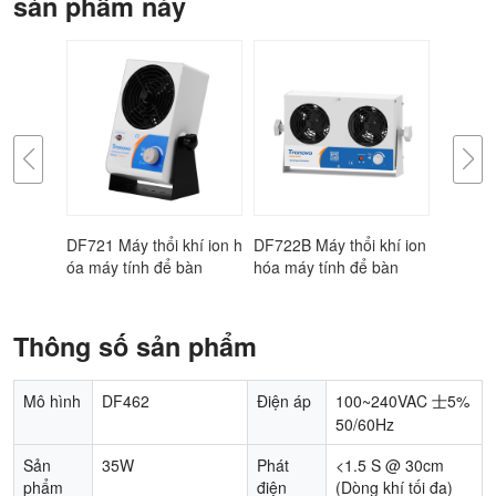
sản phẩm này
i không
DF721 Máy thổi khí ion h
DF722B Máy thổi khí ion
DF821 M
hông mi
óa máy tính để bàn
hóa máy tính để bàn
óa máy 
Thông số sản phẩm
Mô hình
DF462
Điện áp
100~240VAC 士5%
50/60Hz
Sản
35W
Phát
<1.5 S @ 30cm
phẩm
điện
(Dòng khí tối đa)