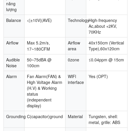
năng
lượng
Balance
<|±10V|(AVE)
Technology
High-frequency
Ac,about +2KV,
70KHz
Airflow
Max 5.2m/s、
Airflow
40x150cm (Vertical
area
Type),60x120cm
17~180CFM
Audible
50~75dBA @
0zone
≤0.04ppm @ 15cm
Noise
100cm
Alarm
Fan Alarm(FAN) &
WlFl
Yes (OPT)
High Voltage Alarm
interface
(H.V) & Working
status
(independent
display)
Grounding
C(capacitor)ground
Material
Tungsten, shell:
metal, grille: ABS