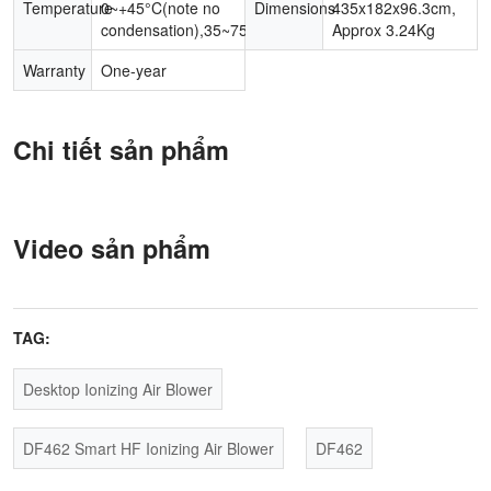
Temperature
0~+45°C(note no
Dimensions
435x182x96.3cm,
condensation),35~75%RH
Approx 3.24Kg
Warranty
One-year
Chi tiết sản phẩm
Video sản phẩm
TAG:
Desktop Ionizing Air Blower
DF462 Smart HF Ionizing Air Blower
DF462