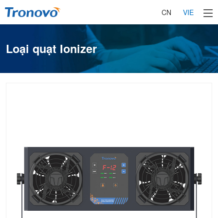
CN
VIE
Loại quạt Ionizer