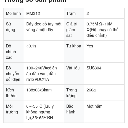
Mô hình
MM312
Trạm
2
Sử
Dây đeo cổ tay một
Giá trị
0.75M Ω~10M
dụng
vòng / một dây
giám
Ω(Độ nhạy có thể
sát
điều chỉnh)
Độ
<0.1s
Tự khóa
Yes
chính
xác
Bộ
100~240VAcđiện
Vật liệu
SUS304
chuyển
áp đầu vào, đầu
đổi điện
ra12VDC/1A
Kích
138x66x3lmm
Trọng
260g
thước
lượng
Môi
0~+55°C (lưu ý
Bảo
Một năm
trường
không ngưng
hành
tụ),35~65%RH