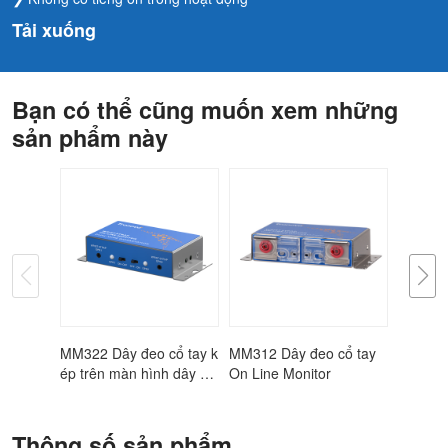
Tải xuống
Bạn có thể cũng muốn xem những
sản phẩm này
MM322 Dây đeo cổ tay k
MM312 Dây đeo cổ tay
MM311 
ép trên màn hình dây ch
On Line Monitor
On Line
uyền
Thông số sản phẩm