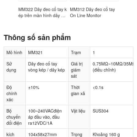
o cổ tay k
MM312 Dây đeo cổ tay
MM311 Dây đeo cổ tay
MM32
ình dây ch
On Line Monitor
On Line Monitor
ép t
uyền
Thông số sản phẩm
Mô hình
MM321
Trạm
1
Sử
Dây đeo cổ tay
Giá trị
0.75MΩ~10MΩ/35MΩ
dụng
vòng kép / dây kép
giám
(điều chỉnh)
sát
Độ
±10%
Thời
<0.1s
chính
gian xả
xác
Bộ
100~240VACđiện
Vật liệu
SUS304
chuyển
áp đầu vào, đầu
đổi điện
ra12VDC/1A
kích
104x58x27mm
Trọng
Khoảng 160 g